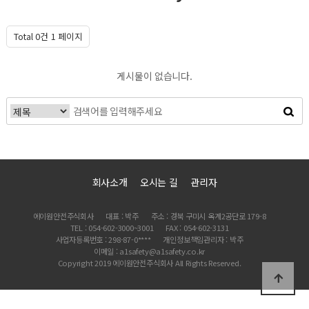
Total 0건
1 페이지
게시물이 없습니다.
회사소개
오시는 길
관리자
에이원안전주식회사
대표 : 박주
주소 : 경북 구미시 옥계2공단로 179-8
TEL : 054-602-3000~3001
FAX : 054-602-3131
사업자등록번호 : 298-87-0****
개인정보책임관리자 : 박주
이메일 : a1safety@a1safety.co.kr
Copyright 2019 에이원안전주식회사 All Rights Reserved.